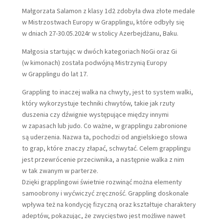
Małgorzata Salamon z klasy 1d2 zdobyła dwa złote medale
w Mistrzostwach Europy w Grapplingu, które odbyły się
w dniach 27-30.05.2024r w stolicy Azerbejdżanu, Baku.
Małgosia startując w dwóch kategoriach NoGi oraz Gi
(w kimonach) została podwójną Mistrzynią Europy
w Grapplingu do lat 17.
Grappling to inaczej walka na chwyty, jest to system walki,
który wykorzystuje techniki chwytów, takie jak rzuty
duszenia czy dźwignie występujące między innymi
w zapasach lub judo. Co ważne, w grapplingu zabronione
są uderzenia. Nazwa ta, pochodzi od angielskiego słowa
to grap, które znaczy złapać, schwytać. Celem grapplingu
jest przewrócenie przeciwnika, a następnie walka z nim
w tak zwanym w parterze.
Dzięki grapplingowi świetnie rozwinąć można elementy
samoobrony i wyćwiczyć zręczność. Grappling doskonale
wpływa też na kondycję fizyczną oraz kształtuje charaktery
adeptów, pokazując, że zwycięstwo jest możliwe nawet