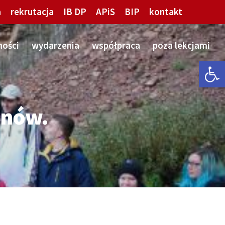
a
rekrutacja
IB DP
APiS
BIP
kontakt
ności
wydarzenia
współpraca
poza lekcjami
Open 
anów.