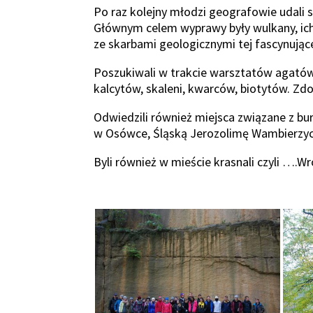
Po raz kolejny młodzi geografowie udali 
Głównym celem wyprawy były wulkany, ich
ze skarbami geologicznymi tej fascynujące
Poszukiwali w trakcie warsztatów agatów,
kalcytów, skaleni, kwarców, biotytów. Zdo
Odwiedzili również miejsca związane z bur
w Osówce, Śląską Jerozolimę Wambierzyc
Byli również w mieście krasnali czyli ….W