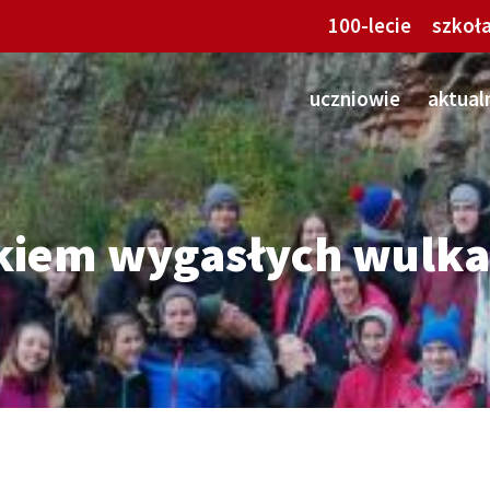
100-lecie
szkoł
uczniowie
aktual
kiem wygasłych wulk